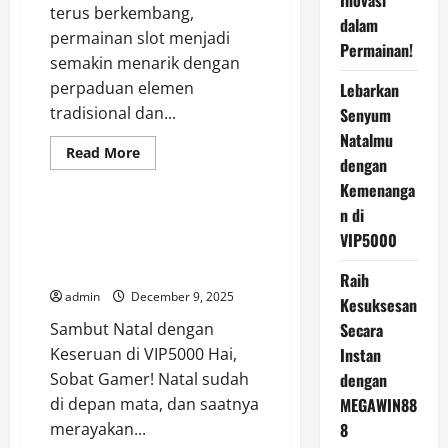
Inovasi
terus berkembang,
dalam
permainan slot menjadi
Permainan!
semakin menarik dengan
perpaduan elemen
Lebarkan
tradisional dan...
Senyum
Natalmu
Read
Read More
dengan
more
slot gacor
about
Kemenanga
Jenis
Game
n di
Slot
Lebarkan Senyum Natalmu
yang
VIP5000
dengan Kemenangan di
Mempersembahkan
Tradisi
VIP5000
dan
Raih
Inovasi
admin
December 9, 2025
Kesuksesan
dalam
Permainan!
Sambut Natal dengan
Secara
Keseruan di VIP5000 Hai,
Instan
Sobat Gamer! Natal sudah
dengan
di depan mata, dan saatnya
MEGAWIN88
merayakan...
8