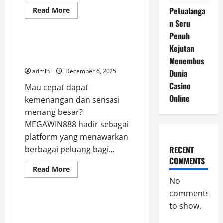
Read
Petualanga
Read More
more
slot gacor
n Seru
about
Lebarkan
Penuh
Senyum
Natalmu
Raih Kesuksesan Secara Instan
Kejutan
dengan
dengan MEGAWIN888
Kemenangan
Menembus
di
admin
December 6, 2025
Dunia
VIP5000
Casino
Mau cepat dapat
Online
kemenangan dan sensasi
menang besar?
MEGAWIN888 hadir sebagai
platform yang menawarkan
berbagai peluang bagi...
RECENT
COMMENTS
Read
Read More
more
slot gacor
No
about
Raih
comments
Kesuksesan
Secara
Petualangan Seru Penuh
to show.
Instan
Kejutan Menembus Dunia
dengan