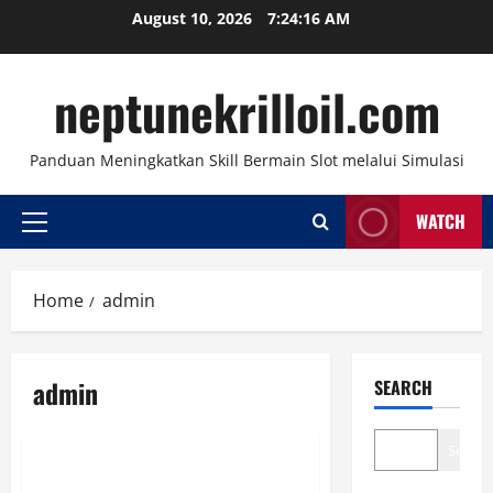
Skip
August 10, 2026
7:24:17 AM
to
content
neptunekrilloil.com
Panduan Meningkatkan Skill Bermain Slot melalui Simulasi
WATCH
Primary
Menu
Home
admin
admin
SEARCH
jokerslot
Search
Pola Berpikir Tidak Biasa