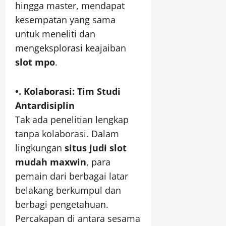
hingga master, mendapat
kesempatan yang sama
untuk meneliti dan
mengeksplorasi keajaiban
slot mpo
.
•. Kolaborasi: Tim Studi
Antardisiplin
Tak ada penelitian lengkap
tanpa kolaborasi. Dalam
lingkungan
situs judi slot
mudah maxwin
, para
pemain dari berbagai latar
belakang berkumpul dan
berbagi pengetahuan.
Percakapan di antara sesama