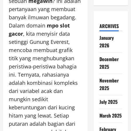
sebuah
megawin
? Ini adalah
pertanyaan yang membuat
banyak ilmuwan begadang.
Dalam domain
mpo slot
ARCHIVES
gacor
, kita menyisir data
January
setinggi Gunung Everest,
2026
mencoba membuat grafik
titik yang menghubungkan
December
peristiwa-peristiwa bahagia
2025
ini. Ternyata, rahasianya
November
adalah kombinasi kompleks
2025
dari variabel acak dan
mungkin sedikit
July 2025
keberuntungan dari kucing
hitam yang lewat. Setiap
March 2025
putaran adalah bagian dari
February