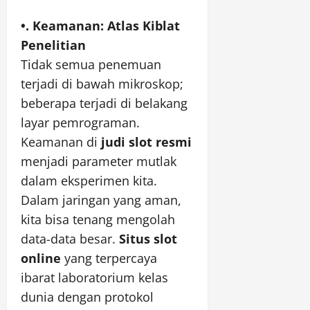
•. Keamanan: Atlas Kiblat
Penelitian
Tidak semua penemuan
terjadi di bawah mikroskop;
beberapa terjadi di belakang
layar pemrograman.
Keamanan di
judi slot resmi
menjadi parameter mutlak
dalam eksperimen kita.
Dalam jaringan yang aman,
kita bisa tenang mengolah
data-data besar.
Situs slot
online
yang terpercaya
ibarat laboratorium kelas
dunia dengan protokol