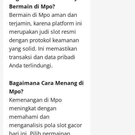
Bermain di Mpo?
Bermain di Mpo aman dan
terjamin, karena platform ini
merupakan judi slot resmi
dengan protokol keamanan
yang solid. Ini memastikan
transaksi dan data pribadi
Anda terlindungi.
Bagaimana Cara Menang di
Mpo?
Kemenangan di Mpo
meningkat dengan
memahami dan
menganalisis pola slot gacor
hari ini. Pilih permainan