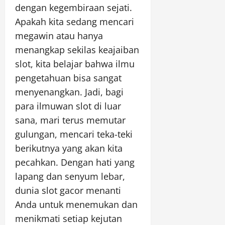
dengan kegembiraan sejati.
Apakah kita sedang mencari
megawin atau hanya
menangkap sekilas keajaiban
slot, kita belajar bahwa ilmu
pengetahuan bisa sangat
menyenangkan. Jadi, bagi
para ilmuwan slot di luar
sana, mari terus memutar
gulungan, mencari teka-teki
berikutnya yang akan kita
pecahkan. Dengan hati yang
lapang dan senyum lebar,
dunia slot gacor menanti
Anda untuk menemukan dan
menikmati setiap kejutan