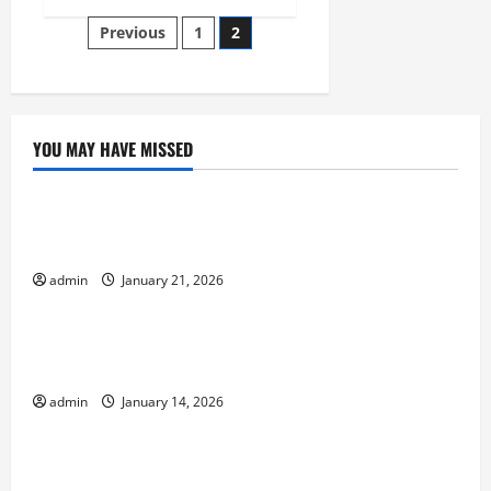
Slot888:
Posts
Bawa
Previous
1
2
Pulang
Kemenangan
pagination
Keseruan
Ada
di
888slot
YOU MAY HAVE MISSED
jokerslot
Pola Berpikir Tidak Biasa Menciptakan Medan
Magnet Jackpot
admin
January 21, 2026
game slot
Jenis Game Slot yang Mempersembahkan Tradisi dan
Inovasi dalam Permainan!
admin
January 14, 2026
slot gacor
Lebarkan Senyum Natalmu dengan Kemenangan di