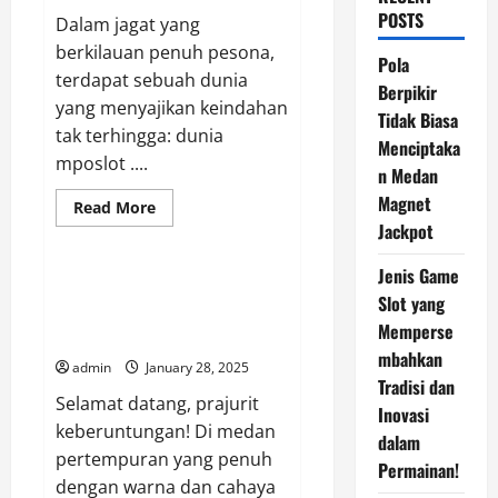
POSTS
Dalam jagat yang
berkilauan penuh pesona,
Pola
terdapat sebuah dunia
Berpikir
yang menyajikan keindahan
Tidak Biasa
tak terhingga: dunia
Menciptaka
mposlot ....
n Medan
Magnet
Read
Read More
more
Jackpot
judi slot
about
Menyelami
Keindahan
Jenis Game
Mposlot
Slot Gacor MPO: bangkitan
dalam
Slot yang
Keberuntungan dalam
Genggaman
Memperse
Dunia
Kemenangan di Ujung Jari!
Slot
mbahkan
yang
admin
January 28, 2025
Tak
Tradisi dan
Pernah
Selamat datang, prajurit
Mati
Inovasi
keberuntungan! Di medan
dalam
pertempuran yang penuh
Permainan!
dengan warna dan cahaya