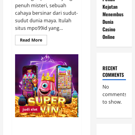
penuh misteri, sebuah
Kejutan
cahaya bersinar dari sudut-
Menembus
sudut dunia maya. Itulah
Dunia
situs mpo99id yang...
Casino
Online
Read
Read More
more
about
Situs
Mpo99id
:
Surga
RECENT
Para
Pecinta
COMMENTS
Slot
Gacor
Temukan
No
Nasib
comments
Anda!
to show.
judi slot
RP777: Selami Fitur-Fitur
Penting untuk Meningkatkan